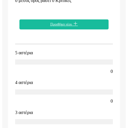
0 μέσος όρος βάσει 0 Κριτικές
Προσθήκη νέου
5 αστέρια
0
4 αστέρια
0
3 αστέρια