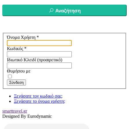
Αναζήτηση
Όνομα Χρήστη
*
Κωδικός
*
Ιδιωτικό Κλειδί
(προαιρετικό)
Θυμήσου με
Σύνδεση
Ξεχάσατε τον κωδικό σας;
Ξεχάσατε το όνομα χρήστη;
smarttravel.gr
Designed By Eurodynamic