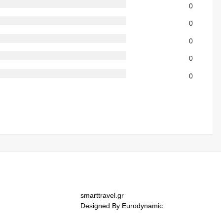
0
0
0
0
0
smarttravel.gr
Designed By Eurodynamic