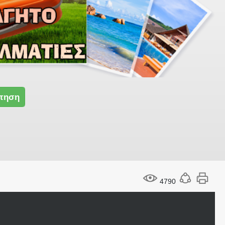
τηση
4790