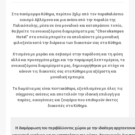
Στα πανέμορφα Κύθηρα, περίπου 2χλμ από τον παραθαλάσσιο
οικισμό Αβλέμονα και μια ανάσα από την παραλία της
Παλαιόπολης, μέσα σε ένα μοναδικό και καταπράσινο τοπίο,
θα βρείτε τα ενοικιαζόμενα διαμερίσματα μας “
Chorokampos
Hotel
” στα οποία μπορείτε να απολαύσετε μία μοναδική
φιλοξενία κατά την διάρκεια των διακοπών σας στα Κύθηρα.
Χτισμένα με μεράκι και σεβασμό στην παράδοση και τη φύση
αλλά και προσεγμένα μέχρι και την παραμικρή λεπτομέρεια, τα
ενοικιαζόμενα διαμερίσματα μας, δημιουργήθηκαν με στόχο να
κάνουν τις διακοπές σας στα Κύθηρα μια αξέχαστη και
μοναδική εμπειρία.
Τα δωμάτια μας είναι πεντακάθαρα, εξοπλισμένα με όλες τις
σύγχρονες ανέσεις και αποτελούν την ιδανική επιλογή για
παρέες, οικογένειες και ζευγάρια που επιθυμούν άνετες
διακοπές στα Κύθηρα.
H διαμόρφωση του περιβάλλοντος χώρου με την ιδιαίτερη αρχιτεκτονικ