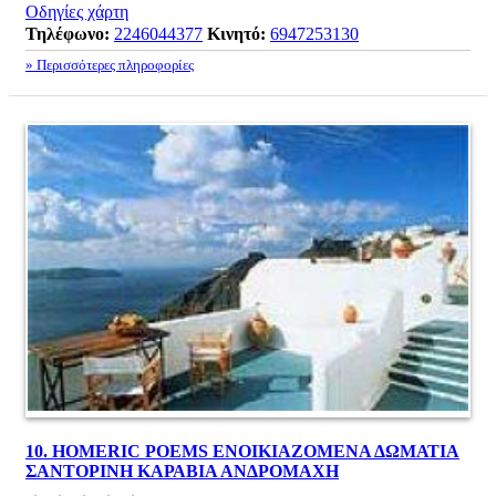
Οδηγίες χάρτη
Τηλέφωνο:
2246044377
Κινητό:
6947253130
» Περισσότερες πληροφορίες
10.
HOMERIC POEMS ΕΝΟΙΚΙΑΖΟΜΕΝΑ ΔΩΜΑΤΙΑ
ΣΑΝΤΟΡΙΝΗ ΚΑΡΑΒΙΑ ΑΝΔΡΟΜΑΧΗ