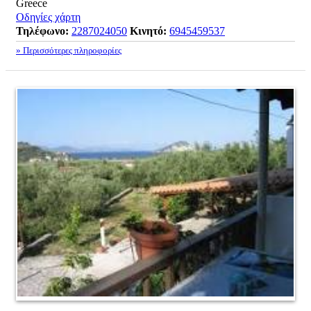
Greece
Οδηγίες χάρτη
Τηλέφωνο:
2287024050
Κινητό:
6945459537
» Περισσότερες πληροφορίες