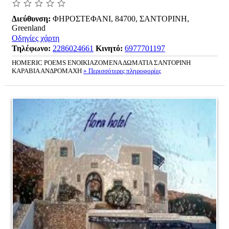
Διεύθυνση:
ΦΗΡΟΣΤΕΦΑΝΙ, 84700, ΣΑΝΤΟΡΙΝΗ,
Greenland
Οδηγίες χάρτη
Τηλέφωνο:
2286024661
Κινητό:
6977701197
HOMERIC POEMS ΕΝΟΙΚΙΑΖΟΜΕΝΑ ΔΩΜΑΤΙΑ ΣΑΝΤΟΡΙΝΗ
ΚΑΡΑΒΙΑ ΑΝΔΡΟΜΑΧΗ
» Περισσότερες πληροφορίες