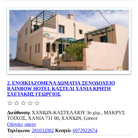
2.
ΕΝΟΙΚΙΑΖΟΜΕΝΑ ΔΩΜΑΤΙΑ ΞΕΝΟΔΟΧΕΙΟ
RAINBOW HOTEL ΚΑΣΤΕΛΙ ΧΑΝΙΑ ΚΡΗΤΗ
ΣΧΕΤΑΚΗΣ ΓΕΩΡΓΙΟΣ
Διεύθυνση:
ΧΑΝΙΩΝ-ΚΑΣΤΕΛΛΙΟΥ 3ο χλμ., ΜΑΚΡΥΣ
ΤΟΙΧΟΣ, ΧΑΝΙΑ 731 00, ΧΑΝΙΩΝ, Greece
Οδηγίες χάρτη
Τηλέφωνο:
281032002
Κινητό:
6972922674