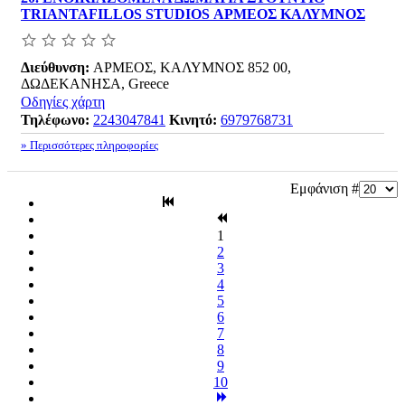
TRIANTAFILLOS STUDIOS ΑΡΜΕΟΣ ΚΑΛΥΜΝΟΣ
Διεύθυνση:
ΑΡΜΕΟΣ, ΚΑΛΥΜΝΟΣ 852 00,
ΔΩΔΕΚΑΝΗΣΑ, Greece
Οδηγίες χάρτη
Τηλέφωνο:
2243047841
Κινητό:
6979768731
» Περισσότερες πληροφορίες
Εμφάνιση #
1
2
3
4
5
6
7
8
9
10