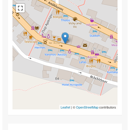
Leaflet
| ©
OpenStreetMap
contributors