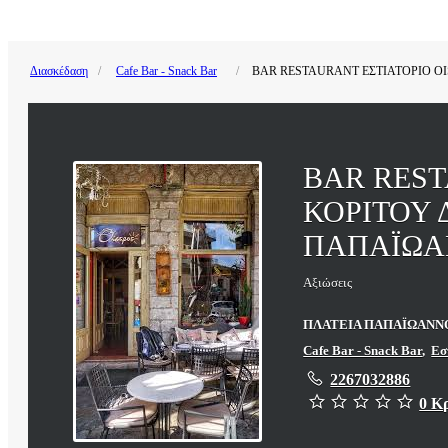
Διασκέδαση
Cafe Bar - Snack Bar
BAR RESTAURANT ΕΣΤΙΑΤΟΡΙΟ O
BAR REST
ΚΟΡΙΤΟΥ
ΠΑΠΑΪΩΑ
Αξιώσεις
ΠΛΑΤΕΙΑ ΠΑΠΑΪΩΑΝΝΟΥ,
Cafe Bar - Snack Bar
,
Εσ
2267032886
0 Κ