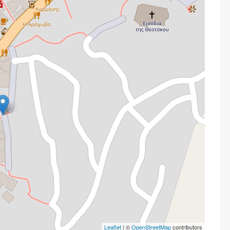
Leaflet
| ©
OpenStreetMap
contributors