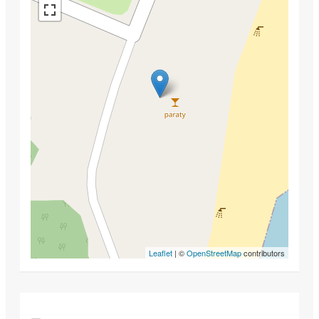
Leaflet
| ©
OpenStreetMap
contributors