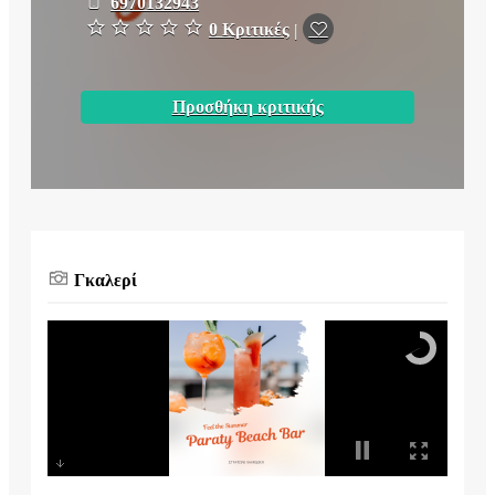
6970132943
0 Κριτικές
|
Προσθήκη κριτικής
Γκαλερί