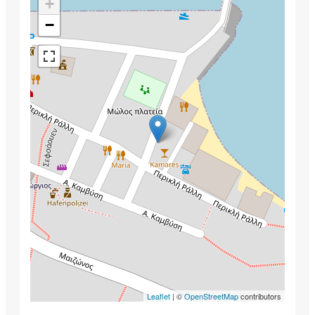
+
−
Leaflet
| ©
OpenStreetMap
contributors