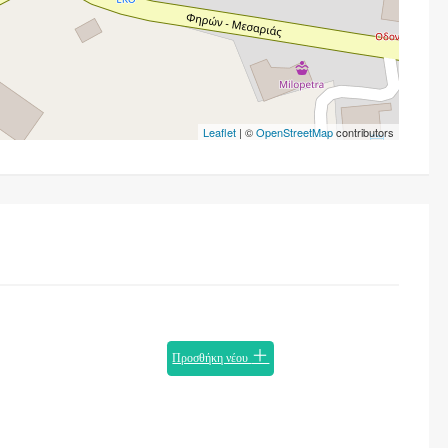
Leaflet
| ©
OpenStreetMap
contributors
Προσθήκη νέου