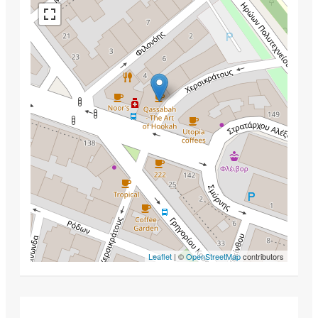
Leaflet
| ©
OpenStreetMap
contributors