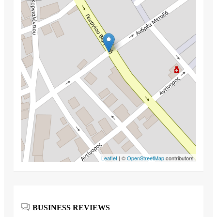
Leaflet
| ©
OpenStreetMap
contributors
BUSINESS REVIEWS