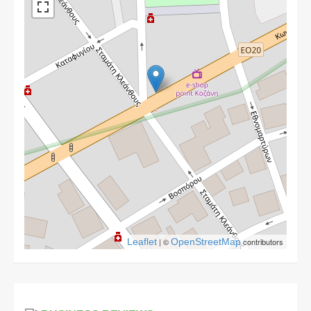
Leaflet
| ©
OpenStreetMap
contributors