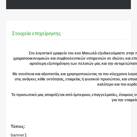
Στοιχεία επιχείρησης
Στο λογιστικό γραφείο του κου Μανωλά εξειδικευόμαστε στην
χρηματοοικονομικών και συμβουλευτικών υπηρεσιών σε ιδιώτες και επιχ
αρτιότερη εξυπηρέτηση των πελατών μας και την αντιμετώπι
Με συνέπεια και αξιοπιστία, και χρησιμοποιώντας τα πιο σύγχρονα λογ
στις ανάγκες κάθε οντότητας, εταιρείας ή φυσικού προσώπου, και υπο
καλύτερο και πιο κερδ
Το προσωπικό μας απαρτίζεται από έμπειρους επαγγελματίες, έτοιμους 
για την εταιρεί
Τύπος:
banner1